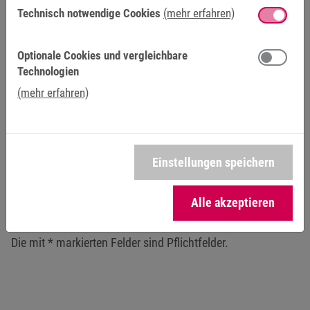
Technisch notwendige Cookies
(mehr erfahren)
Uhrzeit:
Optionale Cookies und vergleichbare
Technologien
Ja, Ich habe die Hinweise zum
Datenschutz
gelesen und
(mehr erfahren)
akzeptiere diese!
*
Absenden
Einstellungen speichern
Alle akzeptieren
Friendly Captcha
Die mit * markierten Felder sind Pflichtfelder.