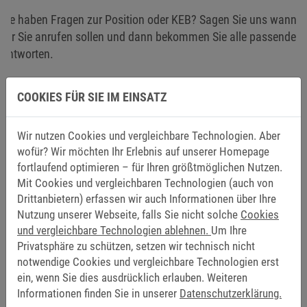
Sie haben Fragen zur Position oder KEB? Sagen Sie uns wann
wir Sie anrufen sollen und dann bekommen Sie alle passenden
Antworten.
Name:
*
COOKIES FÜR SIE IM EINSATZ
Wir nutzen Cookies und vergleichbare Technologien. Aber
E-Mail:
*
wofür? Wir möchten Ihr Erlebnis auf unserer Homepage
fortlaufend optimieren – für Ihren größtmöglichen Nutzen.
Mit Cookies und vergleichbaren Technologien (auch von
Drittanbietern) erfassen wir auch Informationen über Ihre
Telefon:
*
Nutzung unserer Webseite, falls Sie nicht solche
Cookies
und vergleichbare Technologien ablehnen.
Um Ihre
Privatsphäre zu schützen, setzen wir technisch nicht
notwendige Cookies und vergleichbare Technologien erst
Wann sollen wir Sie anrufen?:
*
ein, wenn Sie dies ausdrücklich erlauben. Weiteren
Informationen finden Sie in unserer
Datenschutzerklärung.