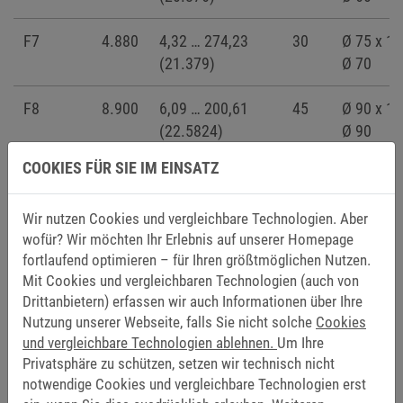
F7
4.880
4,32 … 274,23
30
Ø 75 x 14
(21.379)
Ø 70
F8
8.900
6,09 … 200,61
45
Ø 90 x 17
(22.5824)
Ø 90
T2 [Nm] = Drehmoment | P1 [kW] = max. Eingangsleistung
COOKIES FÜR SIE IM EINSATZ
Wir nutzen Cookies und vergleichbare Technologien. Aber
wofür? Wir möchten Ihr Erlebnis auf unserer Homepage
OPTIONEN
fortlaufend optimieren – für Ihren größtmöglichen Nutzen.
Mit Cookies und vergleichbaren Technologien (auch von
GETRIEBEAUSFÜHRUNGEN
Drittanbietern) erfassen wir auch Informationen über Ihre
Nutzung unserer Webseite, falls Sie nicht solche
Cookies
Aufsteckausführung 1
und vergleichbare Technologien ablehnen.
Um Ihre
Aufsteckausführung 2
Privatsphäre zu schützen, setzen wir technisch nicht
notwendige Cookies und vergleichbare Technologien erst
Flanschausführung