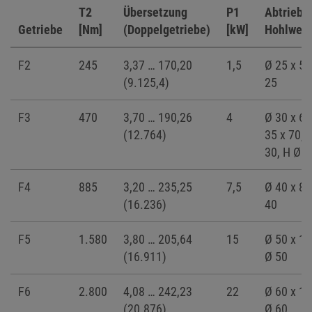
T2
Übersetzung
P1
Abtriebs
Getriebe
[Nm]
(Doppelgetriebe)
[kW]
Hohlwell
F2
245
3,37 … 170,20
1,5
Ø 25 x 50
(9.125,4)
25
F3
470
3,70 … 190,26
4
Ø 30 x 60
(12.764)
35 x 70, 
30, H Ø 3
F4
885
3,20 … 235,25
7,5
Ø 40 x 80
(16.236)
40
F5
1.580
3,80 … 205,64
15
Ø 50 x 10
(16.911)
Ø 50
F6
2.800
4,08 … 242,23
22
Ø 60 x 12
(20.876)
Ø 60