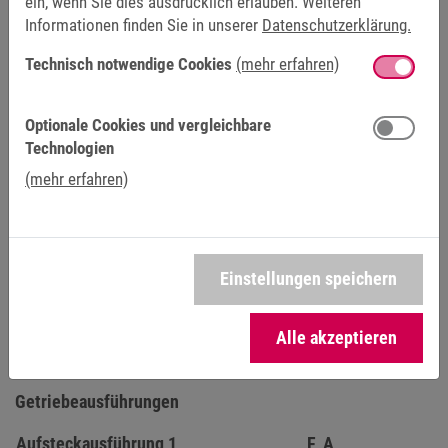
ein, wenn Sie dies ausdrücklich erlauben. Weiteren
Informationen finden Sie in unserer
Datenschutzerklärung.
Aufteckausführung plus Seitenflächen
Technisch notwendige Cookies
(mehr erfahren)
Flanschausführung plus Seitenflächen
Optionale Cookies und vergleichbare
Technologien
(mehr erfahren)
Einstellungen speichern
Alle akzeptieren
Beispiel F43A
AUFSTECKAUSFÜHRUNG 1
Getriebeausführungen
Aufsteckausführung 1
F_A