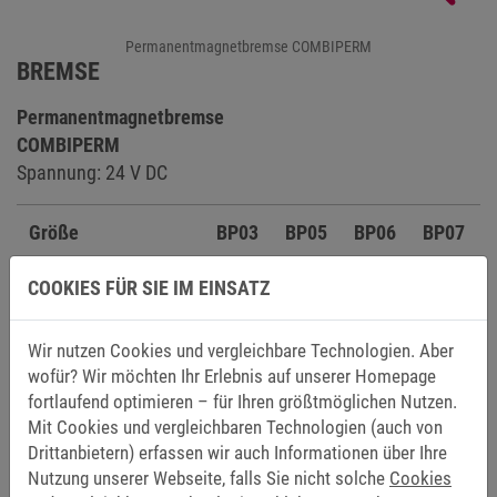
Permanentmagnetbremse COMBIPERM
BREMSE
Permanentmagnetbremse
COMBIPERM
Spannung: 24 V DC
Größe
BP03
BP05
BP06
BP07
COOKIES FÜR SIE IM EINSATZ
Bremsmoment [Nm]
2
4,5
9
18
Wir nutzen Cookies und vergleichbare Technologien. Aber
wofür? Wir möchten Ihr Erlebnis auf unserer Homepage
Federkraftbremsen
fortlaufend optimieren – für Ihren größtmöglichen Nutzen.
COMBISTOP
Mit Cookies und vergleichbaren Technologien (auch von
Spannung: 24 V DC
Drittanbietern) erfassen wir auch Informationen über Ihre
Nutzung unserer Webseite, falls Sie nicht solche
Cookies