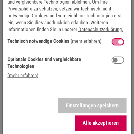
und vergleichbare Technologien ablehnen.
Um Ihre
Größe
BF02
BF03
BF04
BF05
Privatsphäre zu schützen, setzen wir technisch nicht
notwendige Cookies und vergleichbare Technologien erst
Bremsmoment [Nm]
7
16
36
70
ein, wenn Sie dies ausdrücklich erlauben. Weiteren
Informationen finden Sie in unserer
Datenschutzerklärung.
Technisch notwendige Cookies
(mehr erfahren)
Weitere Ausführungen und Optionen auf Anfrage
Optionale Cookies und vergleichbare
Technologien
(mehr erfahren)
Zum Konfigurator
Einstellungen speichern
Zur Dokumentation der Getriebe &
Getriebemotoren
Alle akzeptieren