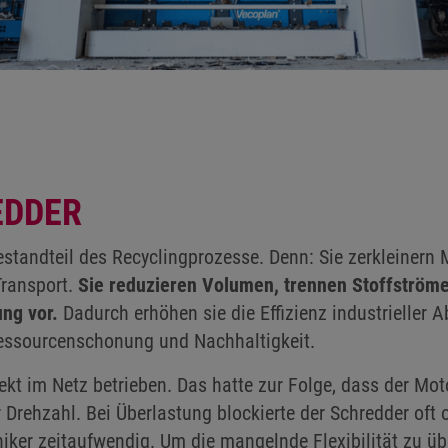
EDDER
estandteil des Recyclingprozesse. Denn: Sie zerkleinern M
ransport.
Sie reduzieren Volumen, trennen Stoffströme 
ng vor.
Dadurch erhöhen sie die Effizienz industrieller A
 Ressourcenschonung und Nachhaltigkeit.
kt im Netz betrieben. Das hatte zur Folge, dass der Moto
rehzahl. Bei Überlastung blockierte der Schredder oft o
iker zeitaufwendig. Um die mangelnde Flexibilität zu ü