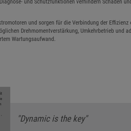
 Diagnose- und Schutzfunktionen verhindern Schäden und
tromotoren und sorgen für die Verbindung der Effizienz e
glichen Drehmomentverstärkung, Umkehrbetrieb und ada
iertem Wartungsaufwand.
it
ie
n
g
.
"Dynamic is the key"