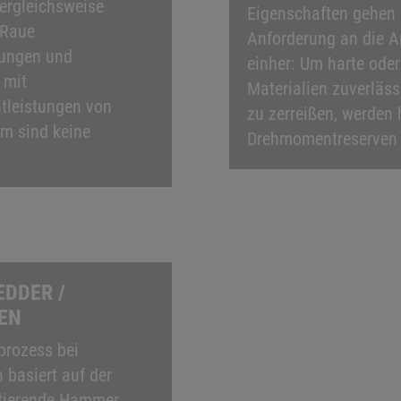
ergleichsweise
Eigenschaften gehen 
 Raue
Anforderung an die A
ungen und
einher: Um harte ode
 mit
Materialien zuverläss
tleistungen von
zu zerreißen, werden
m sind keine
Drehmomentreserven 
DDER /
EN
prozess bei
basiert auf der
tierende Hammer