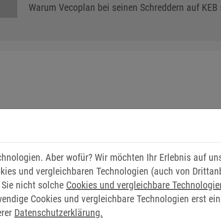
Warum Vecoplan bei seinen Schreddern auf KEB 
DDER. EIN KOMPLETTANBIETE
chnologien. Aber wofür? Wir möchten Ihr Erlebnis auf u
kies und vergleichbaren Technologien (auch von Drittan
ialien und je nach gewünschter Korngröße kommen untersc
 Sie nicht solche
Cookies und vergleichbare Technologi
erschredder: KEB Automation hat bereits zahlreiche Pro
wendige Cookies und vergleichbare Technologien erst ein
t automatisiert. Ein Überblick über die technischen Her
erer
Datenschutzerklärung.