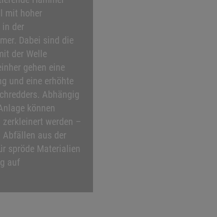
l mit hoher
 in der
mer. Dabei sind die
it der Welle
inher gehen eine
ng und eine erhöhte
chredders. Abhängig
 Anlage können
n zerkleinert werden –
 Abfällen aus der
ür spröde Materialien
ig auf