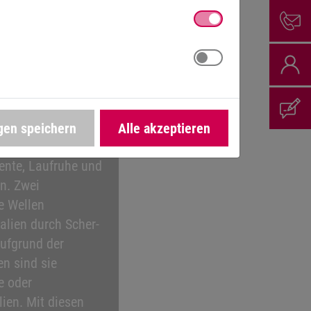
HREDDER
lmengen verarbeitet
len-Schredder eine
gen speichern
Alle akzeptieren
ie überzeugen
nte, Laufruhe und
n. Zwei
e Wellen
ialien durch Scher-
aufgrund der
en sind sie
e oder
lien. Mit diesen