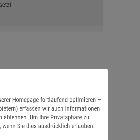
setzt
R.
nserer Homepage fortlaufend optimieren –
bietern) erfassen wir auch Informationen
hiedliche Schreddertypen in Betracht.
en ablehnen.
Um Ihre Privatsphäre zu
jekte mit den unterschiedlichsten
, wenn Sie dies ausdrücklich erlauben.
ausforderungen.