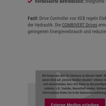
Verbesserte Betriebszeit:
Integrierte
Fazit:
Drive Controller von KEB regeln Elek
der Hydraulik. Die
COMBIVERT Drives
ermö
geringerem Energieverbrauch und reduz
Wir freuen uns über Ihr Interesse an diesem Inhalt. M
einem Klick auf „Externe Medien erlauben“ erklären S
sich einverstanden, dass Ihre Daten an den jeweilige
Anbieter, z.B. Youtube, übermittelt werden. Weitere
Informationen finden Sie in der
Datenschutzerklärun