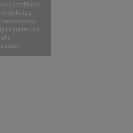
auch spezifische
ntriebslösung
r unregelmäßige
ig zu greifen und
 hohe
benötigt.