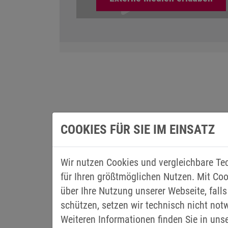
COOKIES FÜR SIE IM EINSATZ
VERSCHIEDENE SCHRE
Wir nutzen Cookies und vergleichbare Te
für Ihren größtmöglichen Nutzen. Mit Coo
Je nach Art der zu zerkleinernden Mater
über Ihre Nutzung unserer Webseite, falls
Ob nun Einwellen-, Zweiwellen- oder Hamm
schützen, setzen wir technisch nicht not
Schredder-Variationen auf der ganzen Wel
Weiteren Informationen finden Sie in uns