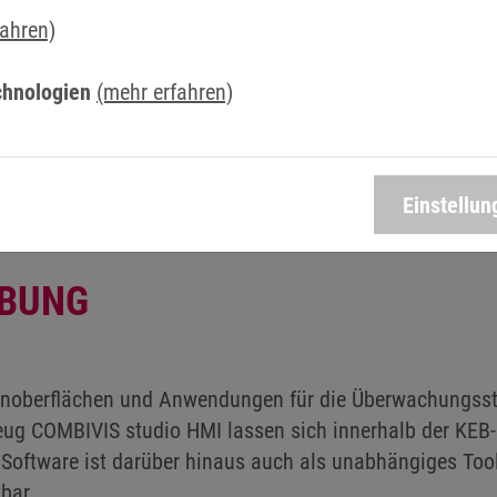
Jetzt Kontakt aufnehmen
fahren)
chnologien
(mehr erfahren)
Einstellun
BUNG
ienoberflächen und Anwendungen für die Überwachungss
eug COMBIVIS studio HMI lassen sich innerhalb der K
 Software ist darüber hinaus auch als unabhängiges Too
bar.