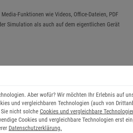
 Media-Funktionen wie Videos, Office-Dateien, PDF
er Simulation als auch auf dem eigentlichen Gerät
SIE HABEN FRAGEN? WIR 
chnologien. Aber wofür? Wir möchten Ihr Erlebnis auf u
kies und vergleichbaren Technologien (auch von Drittan
GERNE WEITER!
 Sie nicht solche
Cookies und vergleichbare Technologi
wendige Cookies und vergleichbare Technologien erst ein
Nutzen Sie dafür einfach unser Kontaktformular.
erer
Datenschutzerklärung.