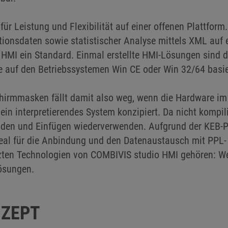
̈r Leistung und Flexibilität auf einer offenen Plattform
onsdaten sowie statistischer Analyse mittels XML auf e
o HMI ein Standard. Einmal erstellte HMI-Lösungen sind 
ie auf den Betriebssystemen Win CE oder Win 32/64 basie
irmmasken fällt damit also weg, wenn die Hardware im H
 interpretierendes System konzipiert. Da nicht kompilier
iden und Einfügen wiederverwenden. Aufgrund der KEB-Ph
eal für die Anbindung und den Datenaustausch mit PPL-
zten Technologien von COMBIVIS studio HMI gehören: We
ösungen.
NZEPT