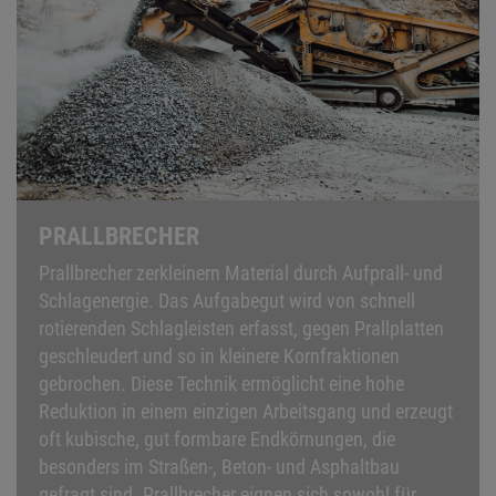
PRALLBRECHER
Prallbrecher zerkleinern Material durch Aufprall- und
Schlagenergie. Das Aufgabegut wird von schnell
rotierenden Schlagleisten erfasst, gegen Prallplatten
geschleudert und so in kleinere Kornfraktionen
gebrochen. Diese Technik ermöglicht eine hohe
Reduktion in einem einzigen Arbeitsgang und erzeugt
oft kubische, gut formbare Endkörnungen, die
besonders im Straßen-, Beton- und Asphaltbau
gefragt sind. Prallbrecher eignen sich sowohl für