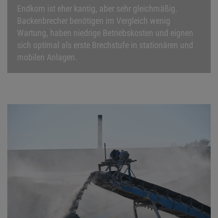
Endkorn ist eher kantig, aber sehr gleichmäßig.
Backenbrecher benötigen im Vergleich wenig
Wartung, haben niedrige Betriebskosten und eignen
sich optimal als erste Brechstufe in stationären und
mobilen Anlagen.