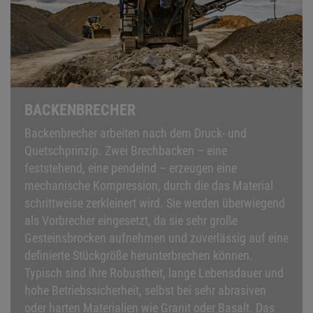
BACKENBRECHER
Backenbrecher arbeiten nach dem Druck- und
Quetschprinzip. Zwei Brechbacken – eine
feststehend, eine pendelnd – erzeugen eine
mechanische Kompression, durch die das Material
schrittweise zerkleinert wird. Sie werden überwiegend
als Vorbrecher eingesetzt, da sie sehr große
Gesteinsbrocken aufnehmen und zuverlässig auf eine
definierte Stückgröße herunterbrechen können.
Typisch sind ihre Robustheit, lange Lebensdauer und
hohe Betriebssicherheit, selbst bei sehr abrasiven
oder harten Materialien wie Granit oder Basalt. Das