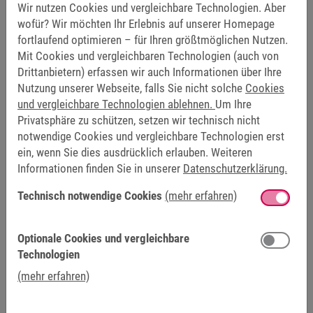
Daher werden die Platinen unserer
COMBIVERT Drives
Wir nutzen Cookies und vergleichbare Technologien. Aber
standardmäßig lackiert und bieten somit ein besonders
wofür? Wir möchten Ihr Erlebnis auf unserer Homepage
hohes Schutzlevel. Bei Bedarf bietet KEB eine 3C3-
fortlaufend optimieren – für Ihren größtmöglichen Nutzen.
Schutzlackierung der Leiterplatten und Anschlussstellen
Mit Cookies und vergleichbaren Technologien (auch von
nach IEC/EN 60721-3-3 an, die für einen Zugewinn an
Drittanbietern) erfassen wir auch Informationen über Ihre
Nutzung unserer Webseite, falls Sie nicht solche
Cookies
Robustheit sorgt. Im Ergebnis besteht ein deutlich
und vergleichbare Technologien ablehnen.
Um Ihre
geringerer Reparaturaufwand für den Anwender. Und auch
Privatsphäre zu schützen, setzen wir technisch nicht
die Wartung wird mit KEB deutlich komfortabler. Denn:
notwendige Cookies und vergleichbare Technologien erst
Innerhalb der
Automatisierungsplattform NOA
bietet KEB
ein, wenn Sie dies ausdrücklich erlauben. Weiteren
die Möglichkeit für Predictive Maintenance. So werden
Informationen finden Sie in unserer
Datenschutzerklärung.
Wartungen planbar, Stillstände vermieden und Kosten
gespart. Auf die Drives abgestimmte
Steuerungstechnik
Technisch notwendige Cookies
(mehr erfahren)
und HMIs
zur Bedienung der Maschine und zur
Visualisierung von vorhandenen Maschinendaten ergänzen
Optionale Cookies und vergleichbare
die Systemlösung.
Technologien
Die Drives verfügen über einen geberlosen Algorithmus, der
(mehr erfahren)
für unvorhersehbare hohe Lastspitzen ausgelegt ist und
hochdynamisch reagiert. So wird eine konstante Leistung