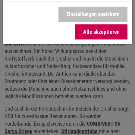
des Crushers sichergestellt, selbst bei unregelmäßigem
Maschinenvorschub. Durch die Möglichkeit der
geberlosen
Einstellungen speichern
Regelung
sind auch Kosteneinsparungen möglich, da
etwaige Kabel und der Geber entfallen. Insbesondere bei
Alle akzeptieren
kompakten Brechern setzt KEB
wassergekühlte Motoren
und Drives
ein, die sich durch einen geringen Platzbedarf
auszeichnen. Ein hoher Wirkungsgrad senkt den
Kraftstoffverbrauch der Crusher und macht die Maschinen
zukunftssicher und förderfähig. Insbesondere für mobile
Crusher interessant: Der Antrieb kann direkt über das
Stromnetz oder über einen Dieselgenerator versorgt werden,
sodass die Maschine auch ohne Netzanschluss und ohne
jegliche Modifikationen betrieben werden kann.
Und auch in der Fördertechnik im Bereich der Crusher sorgt
KEB für zuverlässige Bewegungen. So werden
Förderbänder beispielsweise durch die
COMBIVERT S6
Servo Drives
angetrieben.
Stirnradgetriebe
mit einem