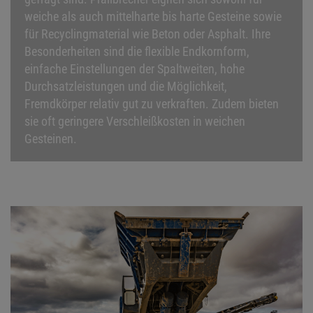
weiche als auch mittelharte bis harte Gesteine sowie
für Recyclingmaterial wie Beton oder Asphalt. Ihre
Besonderheiten sind die flexible Endkornform,
einfache Einstellungen der Spaltweiten, hohe
Durchsatzleistungen und die Möglichkeit,
Fremdkörper relativ gut zu verkraften. Zudem bieten
sie oft geringere Verschleißkosten in weichen
Gesteinen.