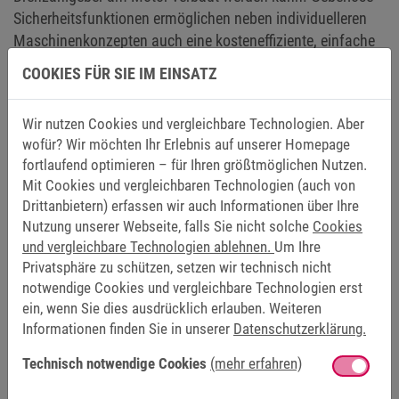
Sicherheitsfunktionen ermöglichen neben individuelleren
Maschinenkonzepten auch eine kosteneffiziente, einfache
Bewegungsüberwachung. Außerdem reduziert sich der
COOKIES FÜR SIE IM EINSATZ
Aufwand für Wartung und Instandhaltung. Beim Design
von Maschinenkonzepten nimmt die Integration des
Wir nutzen Cookies und vergleichbare Technologien. Aber
sicheren Feldbussystems „Safety over EtherCAT“ (FSoE)
wofür? Wir möchten Ihr Erlebnis auf unserer Homepage
eine zentrale Rolle ein. Eine konventionelle Verdrahtung
fortlaufend optimieren – für Ihren größtmöglichen Nutzen.
entfällt.
Mit Cookies und vergleichbaren Technologien (auch von
Drittanbietern) erfassen wir auch Informationen über Ihre
Nutzung unserer Webseite, falls Sie nicht solche
Cookies
und vergleichbare Technologien ablehnen.
Um Ihre
DOKUMENTATION
Privatsphäre zu schützen, setzen wir technisch nicht
notwendige Cookies und vergleichbare Technologien erst
ein, wenn Sie dies ausdrücklich erlauben. Weiteren
Informationen finden Sie in unserer
Datenschutzerklärung.
Technisch notwendige Cookies
(mehr erfahren)