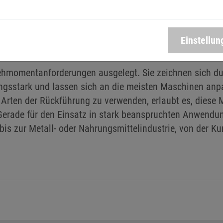
Einstellun
VOMOTOREN VON BRUSATORI
rehmomentanforderungen ausgelegt. Sie zeichnen sich du
gsstark und lassen sich an die meisten Maschinen anpa
rten der Rückführung zu verwenden, erlaubt es, diese M
erade für den Einsatz in stark beanspruchten Anwendun
is zur Metall- oder Nahrungsmittelindustrie, von der Kun