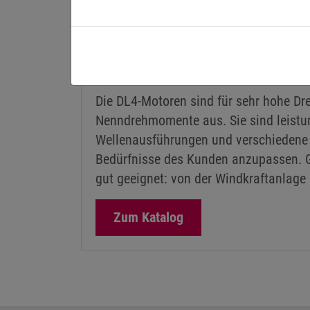
ÜBER DIE DL4 HIGH TORQUE SER
Die DL4-Motoren sind für sehr hohe D
Nenndrehmomente aus. Sie sind leistun
Wellenausführungen und verschiedene A
Bedürfnisse des Kunden anzupassen. G
gut geeignet: von der Windkraftanlage b
Zum Katalog