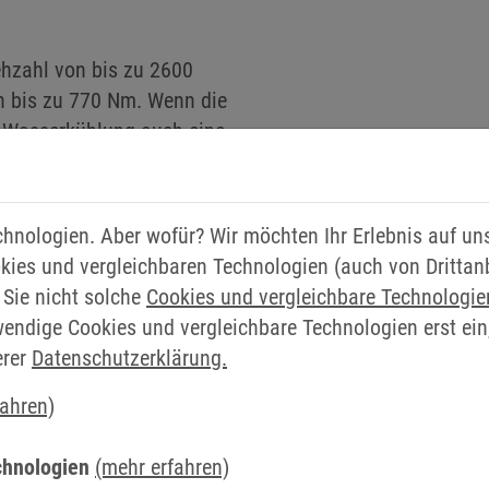
ehzahl von bis zu 2600
n bis zu 770 Nm. Wenn die
e Wasserkühlung auch eine
kann mit dem gleichen
en, sodass in diesem Fall
rch den Einsatz von
chnologien. Aber wofür? Wir möchten Ihr Erlebnis auf u
leinerung möglich ist,
kies und vergleichbaren Technologien (auch von Drittan
d ebenso die
 Sie nicht solche
Cookies und vergleichbare Technologi
iterer Vorteil der
wendige Cookies und vergleichbare Technologien erst ein
 Abhängigkeit von der
erer
Datenschutzerklärung.
ht zu Leistungseinbußen
fahren)
eichen wir einen deutlich
u Motoren mit
chnologien
(mehr erfahren)