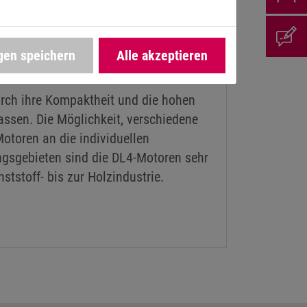
gen speichern
Alle akzeptieren
rch ihre Kompaktheit und die hohen
ssen. Die Möglichkeit, verschiedene
otoren an die individuellen
gsgebieten sind die DL4-Motoren sehr
ststoff- bis zur Holzindustrie.