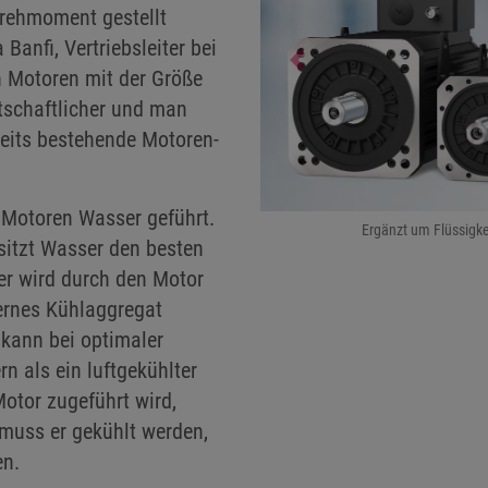
rehmoment gestellt
Banfi, Vertriebsleiter bei
Previous
n Motoren mit der Größe
tschaftlicher und man
reits bestehende Motoren-
n Motoren Wasser geführt.
Ergänzt um Flüssigk
sitzt Wasser den besten
r wird durch den Motor
ternes Kühlaggregat
 kann bei optimaler
n als ein luftgekühlter
Motor zugeführt wird,
 muss er gekühlt werden,
en.