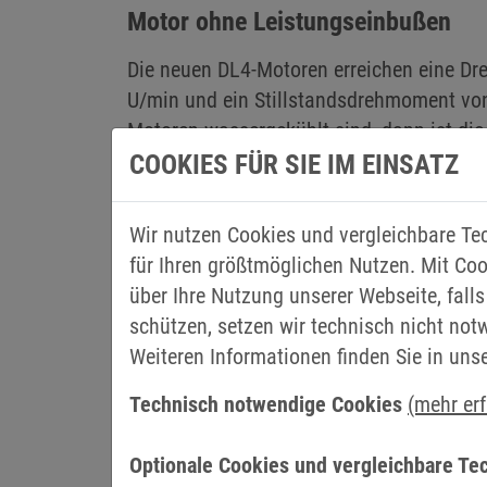
Motor ohne Leistungseinbußen
Die neuen DL4-Motoren erreichen eine Dr
U/min und ein Stillstandsdrehmoment vo
Motoren wassergekühlt sind, dann ist di
Option für die F6 Drives. Die Elektronik 
COOKIES FÜR SIE IM EINSATZ
Kühlsystem wie die Motoren gekühlt werd
die Kühleinheit verdoppelt wird. Wenn du
Wir nutzen Cookies und vergleichbare Te
wassergekühlten Elektromotoren eine Verk
für Ihren größtmöglichen Nutzen. Mit Coo
werden auch die Servoantriebe kleiner un
über Ihre Nutzung unserer Webseite, falls
Montagefläche der Schaltschränke. „Ein we
schützen, setzen wir technisch nicht not
wassergekühlten Motoren ist, dass keine
Weiteren Informationen finden Sie in uns
Umgebungstemperatur besteht und es nic
Technisch notwendige Cookies
(mehr er
kommt“, sagt Banfi. „Und nicht zuletzt err
geringeren Geräuschpegel im Vergleich z
Optionale Cookies und vergleichbare Te
Luftkühlung.“