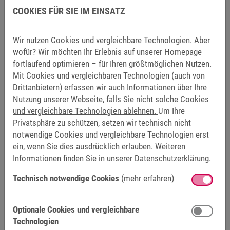
COOKIES FÜR SIE IM EINSATZ
Wenn das beiderseitige Interesse fortbesteht und alle
Rahmenbedingung geklärt sind, erhältst du einen
Wir nutzen Cookies und vergleichbare Technologien. Aber
Ausbildungsvertrag von uns.
wofür? Wir möchten Ihr Erlebnis auf unserer Homepage
fortlaufend optimieren – für Ihren größtmöglichen Nutzen.
Mit Cookies und vergleichbaren Technologien (auch von
Drittanbietern) erfassen wir auch Informationen über Ihre
Nutzung unserer Webseite, falls Sie nicht solche
Cookies
und vergleichbare Technologien ablehnen.
Um Ihre
Privatsphäre zu schützen, setzen wir technisch nicht
notwendige Cookies und vergleichbare Technologien erst
ein, wenn Sie dies ausdrücklich erlauben. Weiteren
Informationen finden Sie in unserer
Datenschutzerklärung.
Technisch notwendige Cookies
(mehr erfahren)
WILLKOMMEN BEI KEB
Optionale Cookies und vergleichbare
Technologien
Freue dich auf eine spannende Zeit bei uns – egal ob