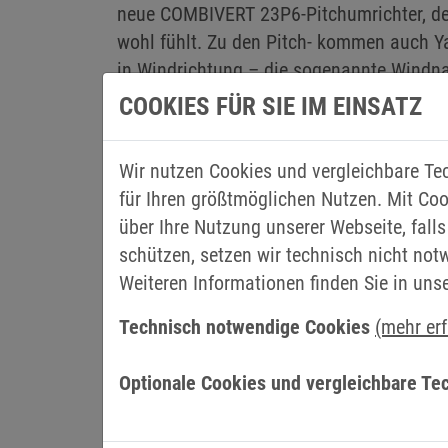
neue COMBIVERT 23P6-Pitchumrichter, de
wohl fühlt. Zu den Pitch- kommen auch Y
in Windrichtung – die sogenannte Windna
System durch den möglichen Einsatz von
COOKIES FÜR SIE IM EINSATZ
KEB Federkraftbremsen COMBISTOP sind in 
Windenergieanlagen optimierten Variante 
Wir nutzen Cookies und vergleichbare Te
Aufstellung (Onshore, Nearshore und Offs
für Ihren größtmöglichen Nutzen. Mit Coo
an Synchron- oder Asynchronmotoren mö
über Ihre Nutzung unserer Webseite, falls
schützen, setzen wir technisch nicht not
Weiteren Informationen finden Sie in uns
Technisch notwendige Cookies
(mehr er
Wir freuen uns über Ihr Interesse an diesem Inhalt. Mit ei
Optionale Cookies und vergleichbare Te
„Externe Medien erlauben“ erklären Sie sich einverstanden, d
an den jeweiligen Anbieter, z.B. Youtube, übermittelt wer
Informationen finden Sie in der
Datenschutzerklär