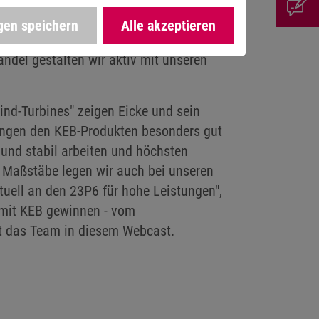
 Gas- und Kohleenergien. Der Fokus liegt
ergänzt: "Bis 2025 wird Strom aus
gen speichern
Alle akzeptieren
äger sein. Er wird die über 50-jährige
del gestalten wir aktiv mit unseren
ind-Turbines" zeigen Eicke und sein
ngen den KEB-Produkten besonders gut
und stabil arbeiten und höchsten
 Maßstäbe legen wir auch bei unseren
uell an den 23P6 für hohe Leistungen",
 mit KEB gewinnen - vom
gt das Team in diesem Webcast.