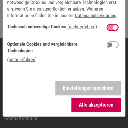
notwendige Cookies und vergleichbare Technologien erst
ein, wenn Sie dies ausdrücklich erlauben. Weiteren
Friendly Captcha
Informationen finden Sie in unserer
Datenschutzerklärung.
Technisch notwendige Cookies
(mehr erfahren)
Die mit * markierten Felder sind Pflichtfelder.
Optionale Cookies und vergleichbare
Technologien
(mehr erfahren)
LÄNDERGESELLSCHAFT
KEB Automation GmbH
Ritzstraße 8
4614 Marchtrenk
Einstellungen speichern
ÖSTERREICH
Alle akzeptieren
Telefon:
+43 7243 53586-0
Kontaktformular