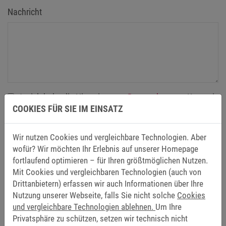
Nachricht
Ja, ich habe die Hinweise zum
Datenschutz
zur Kenntnis
COOKIES FÜR SIE IM EINSATZ
genommen und bin mit der Verarbeitung meiner Daten
zum Zwecke der Kontaktaufnahme per E-Mail
einverstanden. Die Erteilung der Einwilligung i.S.v. Art. 6
Wir nutzen Cookies und vergleichbare Technologien. Aber
Abs. 1 S. 1 lit. a) DSGVO ist freiwillig und meine einmal
wofür? Wir möchten Ihr Erlebnis auf unserer Homepage
erteilte Einwilligung kann jederzeit mit Wirkung für die
fortlaufend optimieren – für Ihren größtmöglichen Nutzen.
Mit Cookies und vergleichbaren Technologien (auch von
Zukunft widerrufen werden.
*
Drittanbietern) erfassen wir auch Informationen über Ihre
Nutzung unserer Webseite, falls Sie nicht solche
Cookies
Abschicken
und vergleichbare Technologien ablehnen.
Um Ihre
Privatsphäre zu schützen, setzen wir technisch nicht