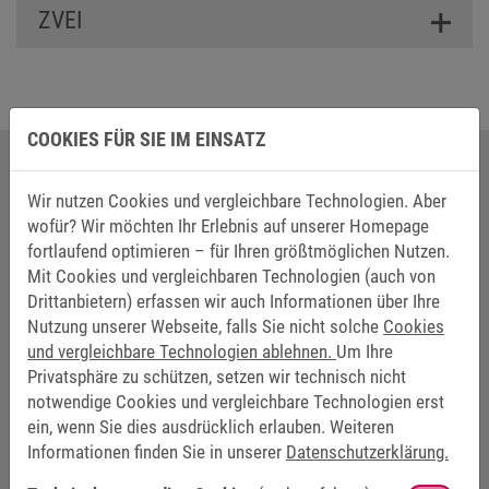
ZVEI
COOKIES FÜR SIE IM EINSATZ
BESUCHEN SIE UNS AUF UNSEREN
SOCIAL-MEDIA KANÄLEN:
Wir nutzen Cookies und vergleichbare Technologien. Aber
wofür? Wir möchten Ihr Erlebnis auf unserer Homepage
fortlaufend optimieren – für Ihren größtmöglichen Nutzen.
Mit Cookies und vergleichbaren Technologien (auch von
Drittanbietern) erfassen wir auch Informationen über Ihre
Nutzung unserer Webseite, falls Sie nicht solche
Cookies
BLEIBEN SIE UP-TO-DATE
und vergleichbare Technologien ablehnen.
Um Ihre
Aktuelle Themen im kostenlosen Newsletter von KEB
Privatsphäre zu schützen, setzen wir technisch nicht
Automation
notwendige Cookies und vergleichbare Technologien erst
ein, wenn Sie dies ausdrücklich erlauben. Weiteren
Informationen finden Sie in unserer
Datenschutzerklärung.
Melden Sie sich hier an