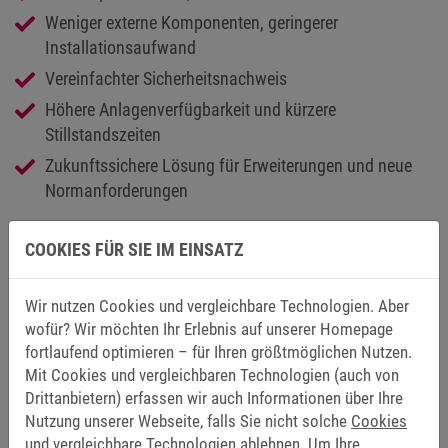
Weniger externe Komponenten, geringerer
Installationsaufwand
Vereinfachter Sicherheitsnachweis
Höhere Anlagenverfügbarkeit und kürzere
Stillstandszeiten
Zukunftssichere Lösung für Erweiterungen und neue
Normanforderungen
COOKIES FÜR SIE IM EINSATZ
Normen und Standards
Wir nutzen Cookies und vergleichbare Technologien. Aber
Integrierte Sicherheitsfunktionen im Drive
wofür? Wir möchten Ihr Erlebnis auf unserer Homepage
Erweiterte Überwachungs- und Sicherheitsfunktionen
fortlaufend optimieren – für Ihren größtmöglichen Nutzen.
Mit Cookies und vergleichbaren Technologien (auch von
Drittanbietern) erfassen wir auch Informationen über Ihre
Die Lift Drives erfüllen die relevanten normativen
Nutzung unserer Webseite, falls Sie nicht solche
Cookies
Anforderungen für Aufzugssysteme, unter anderem:
und vergleichbare Technologien ablehnen.
Um Ihre