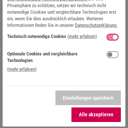
Privatsphäre zu schützen, setzen wir technisch nicht
EN 81-20 / EN 81-50
notwendige Cookies und vergleichbare Technologien erst
EN ISO 13849 sowie IEC 61508 / IEC 61800-5-2
ein, wenn Sie dies ausdrücklich erlauben. Weiteren
(Funktionale Sicherheit von Maschinen und
Informationen finden Sie in unserer
Datenschutzerklärung.
Antrieben)
Technisch notwendige Cookies
(mehr erfahren)
Damit unterstützen sie den normkonformen Nachweis
funktionaler Sicherheit bis PL e bzw. SIL 3, abhängig von
Optionale Cookies und vergleichbare
Funktion und Systemauslegung.
Technologien
(mehr erfahren)
BEDIENUNG MIT LIFT-OPERATOR
Einstellungen speichern
Alle akzeptieren
Previous
Next