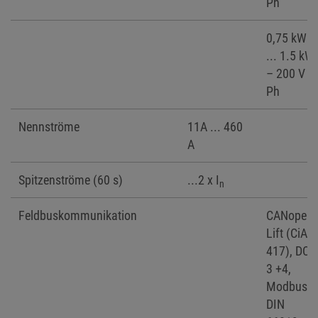
Ph
0,75 kW
... 1.5 kW
– 200 V 1
Ph
Nennströme
11A ... 460
A
Spitzenströme (60 s)
...2 x I
n
Feldbuskommunikation
CANopen
Lift (CiA
417), DCP
3 +4,
Modbus,
DIN