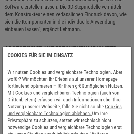
Software erstellen lassen. Die 3D-Stepmodelle vermitteln
dem Konstrukteur einen verlässlichen Eindruck davon, wie
sich die Komponenten in die individuelle Anwendung
einbauen lassen“, ergänzt Lehmann.
ABGESTIMMT AUF FREQUENZUMRICHTER
COOKIES FÜR SIE IM EINSATZ
Als Systemanbieter liefert KEB nicht nur Getriebe und
Motoren, die am Standort Schneeberg gefertigt werden,
Wir nutzen Cookies und vergleichbare Technologien. Aber
sondern stellt auch die passenden Frequenzumrichter zur
wofür? Wir möchten Ihr Erlebnis auf unserer Homepage
Verfügung. So erhalten Kunden den kompletten
fortlaufend optimieren – für Ihren größtmöglichen Nutzen.
Antriebsstrang optimal aufeinander abgestimmt und aus
Mit Cookies und vergleichbaren Technologien (auch von
einer Hand. Das Tool KEB-DRIVE denkt diesen Schritt
Drittanbietern) erfassen wir auch Informationen über Ihre
bereits mit und kann bei Bedarf einen Hinweis darauf
Nutzung unserer Webseite, falls Sie nicht solche
Cookies
geben, welcher Drive Controller am besten zum
und vergleichbare Technologien ablehnen.
Um Ihre
gewünschten Motor passen könnte. Testen Sie KEB-DRIVE
Privatsphäre zu schützen, setzen wir technisch nicht
gleich
hier
.
notwendige Cookies und vergleichbare Technologien erst
ein, wenn Sie dies ausdrücklich erlauben. Weiteren