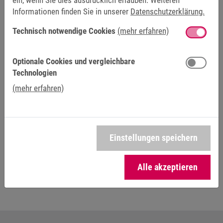
Informationen finden Sie in unserer
Datenschutzerklärung.
ERFAHREN SIE MEHR ÜBER KEB-DRIVE IM
Technisch notwendige Cookies
(mehr erfahren)
VIDEO
Optionale Cookies und vergleichbare
Technologien
Wir freuen uns über Ihr Interesse an diesem Inhalt. Mit einem Klick auf
(mehr erfahren)
„Externe Medien erlauben“ erklären Sie sich einverstanden, dass Ihre
Daten an den jeweiligen Anbieter, z.B. Youtube, übermittelt werden.
Weitere Informationen finden Sie in der
Datenschutzerklärung
.
Einstellungen speichern
Alle akzeptieren