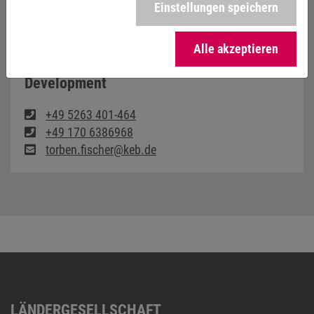
Einstellungen speichern
TORBEN FISCHER
Alle akzeptieren
Steuerungstechnik - Innovation and
Development
+49 5263 401-464
+49 170 6386968
torben.fischer@keb.de
LÄNDERGESELLSCHAFT