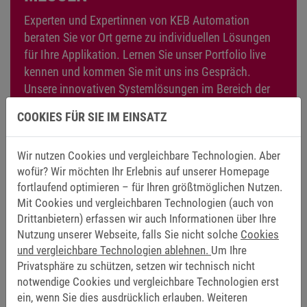
beraten Sie vor Ort gerne zu individuellen Lösungen
für Ihre Applikation. Lernen Sie unser Portfolio live
kennen und kommen Sie mit uns ins Gespräch.
Unsere innovativen Systemlösungen im Bereich der
Antriebs- und Automatisierungstechnik präsentieren
wir Ihnen auf zahlreichen Messen auf der ganzen
COOKIES FÜR SIE IM EINSATZ
Welt.
Besuchen Sie uns auf der Messe
Wir nutzen Cookies und vergleichbare Technologien. Aber
wofür? Wir möchten Ihr Erlebnis auf unserer Homepage
fortlaufend optimieren – für Ihren größtmöglichen Nutzen.
Mit Cookies und vergleichbaren Technologien (auch von
Drittanbietern) erfassen wir auch Informationen über Ihre
Nutzung unserer Webseite, falls Sie nicht solche
Cookies
und vergleichbare Technologien ablehnen.
Um Ihre
TRAININGS
Privatsphäre zu schützen, setzen wir technisch nicht
notwendige Cookies und vergleichbare Technologien erst
Bei Ihnen vor Ort, online oder an zentralen Standorten
ein, wenn Sie dies ausdrücklich erlauben. Weiteren
von KEB bieten wir Ihnen technische,