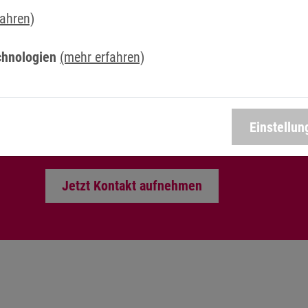
fahren)
chnologien
(mehr erfahren)
SIE HABEN FRAGEN? WIR 
GERNE WEITER!
Einstellun
Nutzen Sie dafür einfach unser Kontaktformular.
Jetzt Kontakt aufnehmen