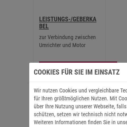
LEISTUNGS-/GEBERKA
BEL
zur Verbindung zwischen
Umrichter und Motor
Leistungskabel/Geberkabel
COOKIES FÜR SIE IM EINSATZ
Wir nutzen Cookies und vergleichbare Te
für Ihren größtmöglichen Nutzen. Mit Coo
über Ihre Nutzung unserer Webseite, falls
schützen, setzen wir technisch nicht not
Weiteren Informationen finden Sie in uns