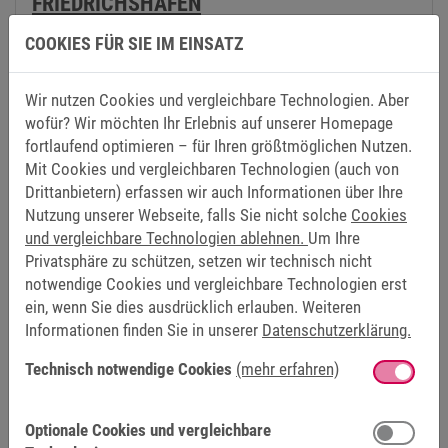
FRIEDRICHSHAFEN
Messe Friedrichshafen, Deutschland
COOKIES FÜR SIE IM EINSATZ
Stand B-340
Aussteller: KEB Automation KG, Barntrup
Wir nutzen Cookies und vergleichbare Technologien. Aber
wofür? Wir möchten Ihr Erlebnis auf unserer Homepage
fortlaufend optimieren – für Ihren größtmöglichen Nutzen.
Mit Cookies und vergleichbaren Technologien (auch von
Drittanbietern) erfassen wir auch Informationen über Ihre
16.03.2027 – 18.03.2027
Nutzung unserer Webseite, falls Sie nicht solche
Cookies
und vergleichbare Technologien ablehnen.
Um Ihre
Privatsphäre zu schützen, setzen wir technisch nicht
notwendige Cookies und vergleichbare Technologien erst
ein, wenn Sie dies ausdrücklich erlauben. Weiteren
Informationen finden Sie in unserer
Datenschutzerklärung.
Technisch notwendige Cookies
(mehr erfahren)
LOGIMAT
Messe Stuttgart, Deutschland
Optionale Cookies und vergleichbare