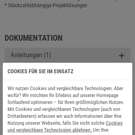
* Stückzahlabhängige Projektlösungen
DOKUMENTATION
Anleitungen (1)
COOKIES FÜR SIE IM EINSATZ
CAD Daten (1)
Wir nutzen Cookies und vergleichbare Technologien. Aber
Kataloge (1)
wofür? Wir möchten Ihr Erlebnis auf unserer Homepage
fortlaufend optimieren – für Ihren größtmöglichen Nutzen.
Techinfo (1)
Mit Cookies und vergleichbaren Technologien (auch von
Drittanbietern) erfassen wir auch Informationen über Ihre
Nutzung unserer Webseite, falls Sie nicht solche
Cookies
Zertifikate (4)
und vergleichbare Technologien ablehnen.
Um Ihre