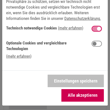
Privatsphäre zu schützen, setzen wir technisch nicht
notwendige Cookies und vergleichbare Technologien erst
ein, wenn Sie dies ausdrücklich erlauben. Weiteren
Informationen finden Sie in unserer
Datenschutzerklärung.
IN DIESEN ANWENDUNGSBEREICHEN
IM EINSATZ
Technisch notwendige Cookies
(mehr erfahren)
Optionale Cookies und vergleichbare
MEDIZINTECHNIK
Technologien
Präzision, Sicherheit und Wiederholgenauigkeit sind
(mehr erfahren)
in der Medizintechnik essenziell. Das erfordert
Lösungen, die so zuverlässig produziert sind, wie es
die Arbeit in der Gesundheitsbranche erfordert. Mit
Know-how und etablierten Produkten wird KEB seit
Einstellungen speichern
Jahrzehnten dem hohen Anspruch in der
Medizintechnik gerecht.
Alle akzeptieren
mehr erfahren