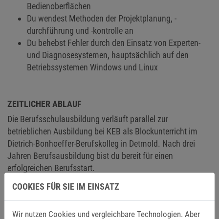
Bedienoberflächen
Du wendest Methoden der Projektplanung, -
durchführung und -kontrolle an
Du behebst Fehler durch den Einsatz von Experten-
und Diagnosesystemen, hauptsächlich auf den
Betriebssystemen Windows und Linux
ZEITLICHER ABLAUF
Die Berufsschulausbildung verläuft parallel zur
betrieblichen Ausbildung bei KEB als Blockunterricht im
Dietrich-Bonhoeffer-Berufskolleg in Detmold. Nach drei
Jahren Berufsausbildung bist du bereit für einen
erfolgreichen Berufsstart.
COOKIES FÜR SIE IM EINSATZ
ALS DEIN ZUKÜNFTIGER ARBEITGEBER BIETEN WIR DIR
Wir nutzen Cookies und vergleichbare Technologien. Aber