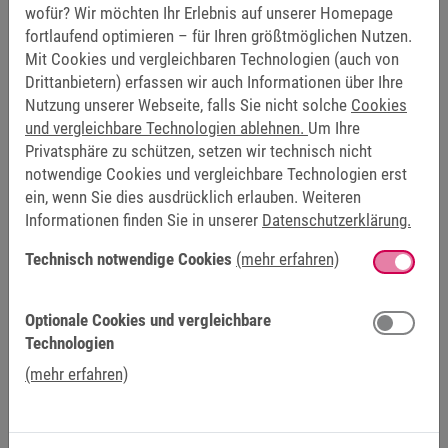
Anspruchsvolle, interessante und vielseitige
wofür? Wir möchten Ihr Erlebnis auf unserer Homepage
Ausbildung mit Zukunfts- und Entwicklungspotential
fortlaufend optimieren – für Ihren größtmöglichen Nutzen.
Angenehmes und kollegiales Arbeitsklima
Mit Cookies und vergleichbaren Technologien (auch von
Fachspezifische Ausbildung im Unternehmen unter
Drittanbietern) erfassen wir auch Informationen über Ihre
der Anleitung qualifizierter Ausbilder
Nutzung unserer Webseite, falls Sie nicht solche
Cookies
Eine attraktive Ausbildungsvergütung
und vergleichbare Technologien ablehnen.
Um Ihre
Privatsphäre zu schützen, setzen wir technisch nicht
notwendige Cookies und vergleichbare Technologien erst
ein, wenn Sie dies ausdrücklich erlauben. Weiteren
DEIN PROFIL
Informationen finden Sie in unserer
Datenschutzerklärung.
Mindestens Realschulabschluss
Spaß an der Informatik
Technisch notwendige Cookies
(mehr erfahren)
Ausgeprägtes logisches Denkvermögen
Teamfähigkeit, Zuverlässigkeit, Eigenverantwortung
Optionale Cookies und vergleichbare
Gute Leistungen in Mathematik, Informatik, Deutsch
Technologien
und Englisch
(mehr erfahren)
Erfahre mehr über KEB