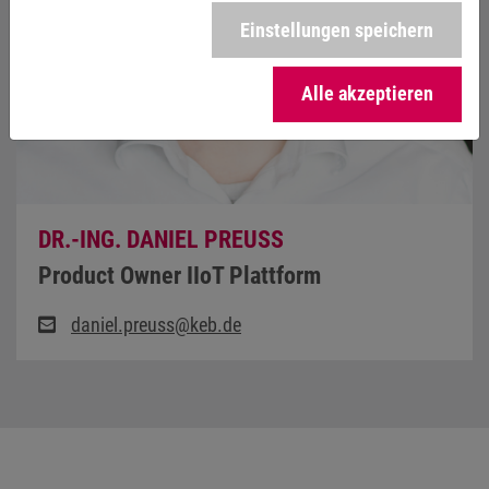
Einstellungen speichern
Alle akzeptieren
DR.-ING. DANIEL PREUSS
Product Owner IIoT Plattform
daniel.preuss@keb.de