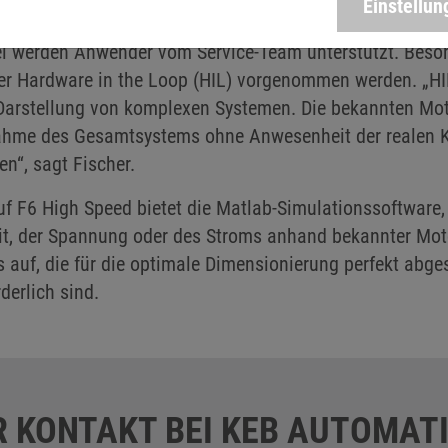
Einstellun
5 auf F6 High Speed wechseln möchten, können Kontakt 
l werden Anwender vom Service-Team unterstützt. Beson
er Hardware in the Loop (HIL) vorgenommen werden. „HIL
 Darstellung von komplexen Systemen. Die bekannten Moto
ebnahme des Gesamtsystems ohne Anwesenheit der reale
n“, sagt Fischer.
uf F6 High Speed bietet die Matlab-Simulationssoftware,
it, der Spannung oder des Stroms anhand bekannter Moto
s auf, die für die optimale Dimensionierung perfekt ab
erlich sind.
R KONTAKT BEI KEB AUTOMAT