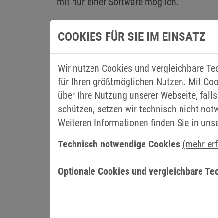
mit nur einer Software möglich.
COOKIES FÜR SIE IM EINSATZ
Für Kosteneinsparungen sorgen die neuen 
begrenzte Drehzahl (SLS) und die maxim
Maschine verhindert werden. Neu ist auch
Wir nutzen Cookies und vergleichbare Te
Grad Celsius ausgelegt und die Leiterplat
für Ihren größtmöglichen Nutzen. Mit Coo
sind beste Voraussetzungen für den Ein
über Ihre Nutzung unserer Webseite, falls
operieren.
schützen, setzen wir technisch nicht not
Weiteren Informationen finden Sie in uns
SO KLAPPT DER DRIVE-WECHSEL
Technisch notwendige Cookies
(mehr er
Grundsätzlich ist die sechste Generation
Ausgangsfrequenzen bis 2.000 Hz ausgele
Optionale Cookies und vergleichbare Te
COMBILINE Z2 Sinusfilter bereit, die aus
individuell anpassbar und schaffen einen
und einer deutlichen Verringerung der ob