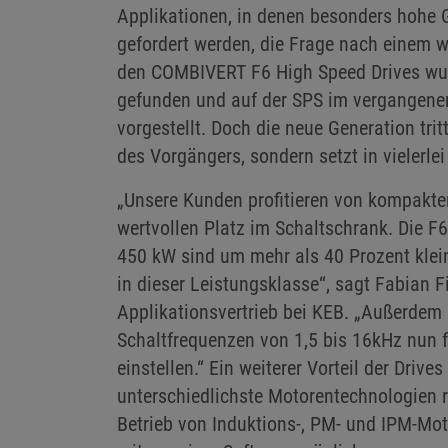
Applikationen, in denen besonders hohe 
gefordert werden, die Frage nach einem w
den COMBIVERT F6 High Speed Drives wur
gefunden und auf der SPS im vergangenen
vorgestellt. Doch die neue Generation tritt
des Vorgängers, sondern setzt in vielerle
„Unsere Kunden profitieren von kompakt
wertvollen Platz im Schaltschrank. Die F
450 kW sind um mehr als 40 Prozent klein
in dieser Leistungsklasse“, sagt Fabian F
Applikationsvertrieb bei KEB. „Außerdem 
Schaltfrequenzen von 1,5 bis 16kHz nun fl
einstellen.“ Ein weiterer Vorteil der Drive
unterschiedlichste Motorentechnologien re
Betrieb von Induktions-, PM- und IPM-Mo