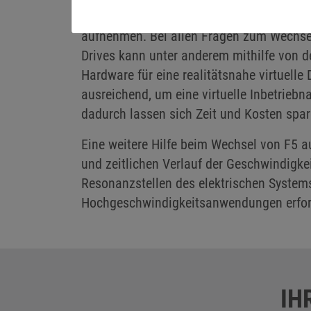
Anlagen- und Maschinenbauer, die von F
aufnehmen. Bei allen Fragen zum Wechse
Drives kann unter anderem mithilfe von d
Hardware für eine realitätsnahe virtuelle
ausreichend, um eine virtuelle Inbetri
dadurch lassen sich Zeit und Kosten spare
Eine weitere Hilfe beim Wechsel von F5 a
und zeitlichen Verlauf der Geschwindigke
Resonanzstellen des elektrischen System
Hochgeschwindigkeitsanwendungen erford
IH