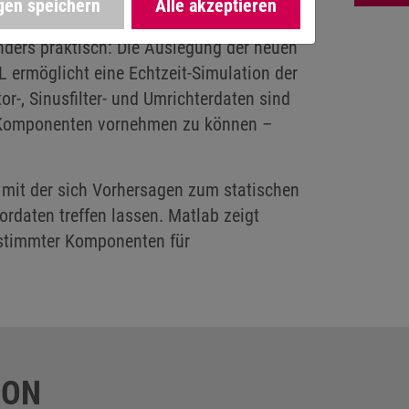
gen speichern
Alle akzeptieren
mit ihrem Ansprechpartner bei KEB
ders praktisch: Die Auslegung der neuen
 ermöglicht eine Echtzeit-Simulation der
r-, Sinusfilter- und Umrichterdaten sind
n Komponenten vornehmen zu können –
 mit der sich Vorhersagen zum statischen
rdaten treffen lassen. Matlab zeigt
gestimmter Komponenten für
ION