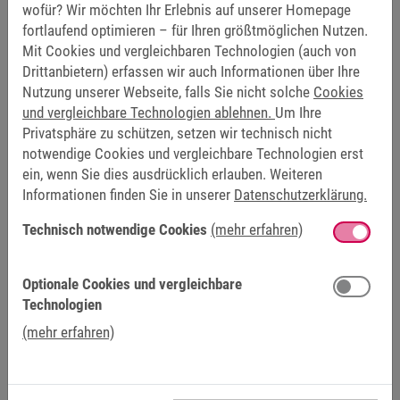
wofür? Wir möchten Ihr Erlebnis auf unserer Homepage
KEB sehr gerne“, sagt Wiele. Beim Angebot kooperativer
fortlaufend optimieren – für Ihren größtmöglichen Nutzen.
Studiengänge arbeiten KEB Automation und die TH OWL
Mit Cookies und vergleichbaren Technologien (auch von
bereits seit Jahren erfolgreich zusammen. Studierende der
Drittanbietern) erfassen wir auch Informationen über Ihre
Elektrotechnik, der technischen Informatik und der
Nutzung unserer Webseite, falls Sie nicht solche
Cookies
Mechatronik vereinen auf diesem Wege Theorie und Praxis
und vergleichbare Technologien ablehnen.
Um Ihre
und werden damit bestmöglich für den anschließenden
Privatsphäre zu schützen, setzen wir technisch nicht
Einstieg ins Berufsleben ausgebildet. Die enge Verzahnung
notwendige Cookies und vergleichbare Technologien erst
ein, wenn Sie dies ausdrücklich erlauben. Weiteren
zwischen Theorie und Praxis wird durch
Informationen finden Sie in unserer
Datenschutzerklärung.
Abteilungsaufenthalte und Projekte im Unternehmen
fokussiert. So entstehen bereits während des Studiums
Technisch notwendige Cookies
(mehr erfahren)
vielfältige Entwicklungsmöglichkeiten. Das Studienangebot
wird jährlich an den Ausbildungsbedarf angepasst, sodass
Optionale Cookies und vergleichbare
ab 2025 beispielsweise Studiengänge wie Data Science
Technologien
oder Innovative Produktionssysteme zur Auswahl stehen
werden.
(mehr erfahren)
Erfahren Sie mehr zum Studium