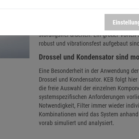
Antriebsstromrichter betreiben. Die Filt
Kernmaterial konzipiert worden und we
auf“, sagt Tottleben. „Die Z2-Filter beze
Einstellun
Speed-Filter“, ergänzt er. Es sei wichti
störungsfrei arbeiten. Ein großer Vorteil
robust und vibrationsfest aufgebaut sind
Drossel und Kondensator sind mo
Eine Besonderheit in der Anwendung der 
Drossel und Kondensator. KEB folgt hie
die freie Auswahl der einzelnen Kompon
systemspezifischen Anforderungen vorlie
Notwendigkeit, Filter immer wieder indiv
Kombinationen wird das System anhand v
vorab simuliert und analysiert.