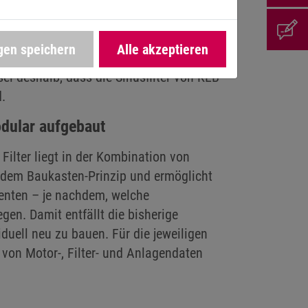
er sind mit einem verlustarmen
isen einen hohen Wirkungsgrad von η>99%
ichnen wir nicht ohne Grund als High-
gen speichern
Alle akzeptieren
g, dass Maschinen zuverlässig und
 sei deshalb, dass die Sinusfilter von KEB
.
dular aufgebaut
Filter liegt in der Kombination von
r dem Baukasten-Prinzip und ermöglicht
enten – je nachdem, welche
gen. Damit entfällt die bisherige
iduell neu zu bauen. Für die jeweiligen
on Motor-, Filter- und Anlagendaten