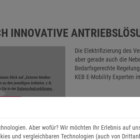
CH INNOVATIVE ANTRIEBSLÖS
Die Elektrifizierung des V
aber gerade auch die Nebe
Bedarfsgerechte Regelung 
KEB E-Mobility Experten i
 einem Klick auf „Externe Medien
n an den jeweiligen Anbieter, z.B.
 Sie in der
Datenschutzerklärung
.
chnologien. Aber wofür? Wir möchten Ihr Erlebnis auf u
kies und vergleichbaren Technologien (auch von Drittan