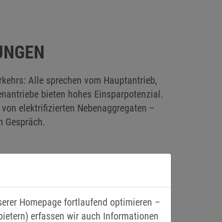
UNGEN
erkehrs: Alle sprechen vom Hauptantrieb,
nantriebe bieten hohes Einsparpotenzial.
von elektrifizierten Nebenaggregaten –
m Gespräch.
nserer Homepage fortlaufend optimieren –
bietern) erfassen wir auch Informationen