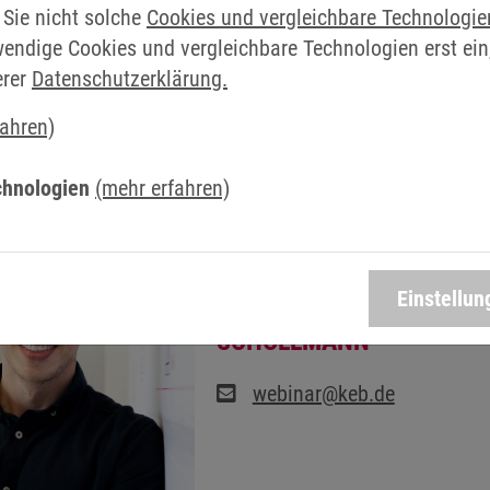
 Sie nicht solche
Cookies und vergleichbare Technologi
wendige Cookies und vergleichbare Technologien erst ein
erer
Datenschutzerklärung.
fahren)
SPRECHPARTNER BEI KEB AUT
chnologien
(mehr erfahren)
Einstellun
WEBSEMINARS: TIM
SCHÖLLMANN
webinar@keb.de