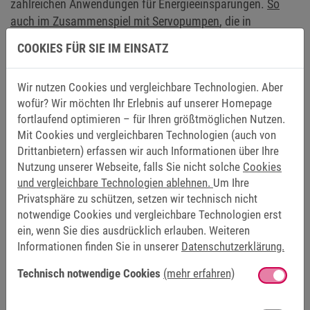
zahlreichen Anwendungen für Energieeinsparungen.
So
auch im Zusammenspiel mit Servopumpen
, die in
Kombination mit den Drive Controllern und kompakten DL4-
COOKIES FÜR SIE IM EINSATZ
Motoren Hydraulikpumpen in der Drehzahl variieren
können. So lassen sich Ölmengen und Druck optimal
Wir nutzen Cookies und vergleichbare Technologien. Aber
angepasst an die Erfordernisse der Maschine regeln. Oft
wofür? Wir möchten Ihr Erlebnis auf unserer Homepage
werden Hydraulikpumpen, die Öl als Flüssigkeit/Fluid
fortlaufend optimieren – für Ihren größtmöglichen Nutzen.
nutzen, über asynchrone Elektromotoren mit fester
Mit Cookies und vergleichbaren Technologien (auch von
Drehzahl am Netz betrieben. Dabei regeln
Drittanbietern) erfassen wir auch Informationen über Ihre
Proportionalventile Ölmenge und Öldruck. Das Problem:
Nutzung unserer Webseite, falls Sie nicht solche
Cookies
Dabei wird ein hoher Energieanteil innerhalb des Systems
und vergleichbare Technologien ablehnen.
Um Ihre
als Wärmeeintrag eingebracht. Darauf aufbauend bietet der
Privatsphäre zu schützen, setzen wir technisch nicht
COMBIVERT F6 Drive Controller
mit seiner Funktion
notwendige Cookies und vergleichbare Technologien erst
zur (Multi-)Servopumpen-Regelung den großen Vorteil,
ein, wenn Sie dies ausdrücklich erlauben. Weiteren
durch die optimale Anpassung von Ölmenge und Öldruck
Informationen finden Sie in unserer
Datenschutzerklärung.
den Energiebedarf spürbar senken zu können. Und auch die
Technisch notwendige Cookies
(mehr erfahren)
Zykluszeit von zum Beispiel Spritzgießmaschinen verringert
sich.