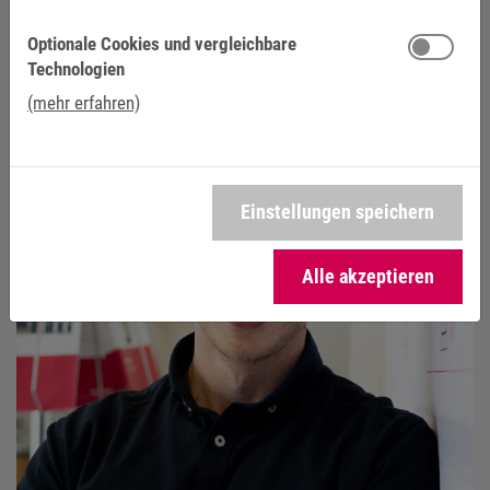
IHR KONTAKT BEI KEB AUTOMATION
Optionale Cookies und vergleichbare
Technologien
(mehr erfahren)
Einstellungen speichern
Alle akzeptieren