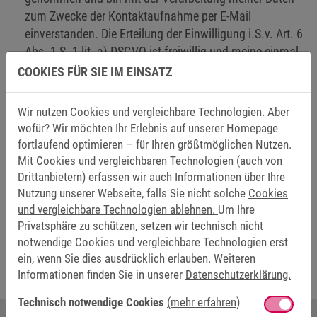
zum Zwecke der Kontaktaufnahme per E-Mail
einverstanden. Die Erteilung der Einwilligung i.S.v. Art. 6
Abs. 1 S. 1 lit. a) DSGVO ist freiwillig und meine einmal
erteilte Einwilligung kann jederzeit mit Wirkung für die
COOKIES FÜR SIE IM EINSATZ
Zukunft widerrufen werden.
*
Wir nutzen Cookies und vergleichbare Technologien. Aber
wofür? Wir möchten Ihr Erlebnis auf unserer Homepage
Abschicken
fortlaufend optimieren – für Ihren größtmöglichen Nutzen.
Mit Cookies und vergleichbaren Technologien (auch von
Drittanbietern) erfassen wir auch Informationen über Ihre
Nutzung unserer Webseite, falls Sie nicht solche
Cookies
Friendly Captcha
und vergleichbare Technologien ablehnen.
Um Ihre
Privatsphäre zu schützen, setzen wir technisch nicht
Die mit * markierten Felder sind Pflichtfelder.
notwendige Cookies und vergleichbare Technologien erst
ein, wenn Sie dies ausdrücklich erlauben. Weiteren
Informationen finden Sie in unserer
Datenschutzerklärung.
Technisch notwendige Cookies
(mehr erfahren)