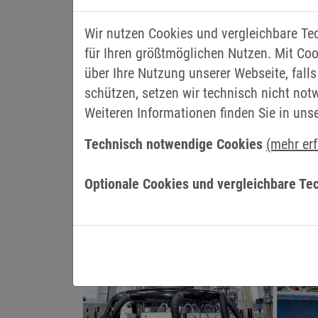
„Bis zu drei Drive Controller der Gehäus
Wir nutzen Cookies und vergleichbare Te
zu versorgen“, sagt Timo Geisler, Produk
für Ihren größtmöglichen Nutzen. Mit Coo
Megawatt erreicht und die Systemverfügba
über Ihre Nutzung unserer Webseite, falls
über eine zentrale Control Unit gesteuert
schützen, setzen wir technisch nicht not
dabei die Koordination der Leistungselek
Weiteren Informationen finden Sie in uns
Technisch notwendige Cookies
(mehr er
Optionale Cookies und vergleichbare Te