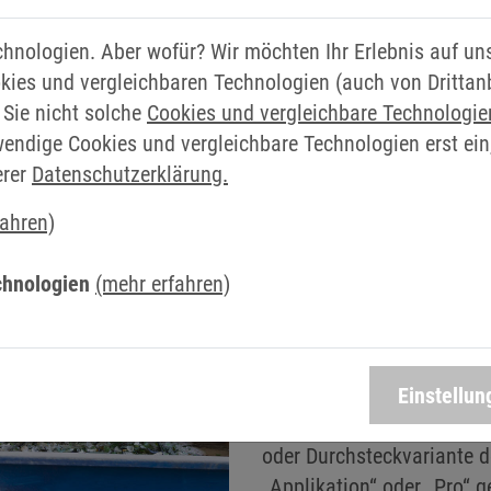
egröße 8 können parallelgeschaltet werden, um dann gem
chnologien. Aber wofür? Wir möchten Ihr Erlebnis auf u
tmanager Drives bei KEB. „Dabei werden in der Spitze A
kies und vergleichbaren Technologien (auch von Drittan
rkeit wird optimiert.“ In einem SPOD-System arbeiten m
 Sie nicht solche
Cookies und vergleichbare Technologi
, die aus einem F6 Control Board und einer Adapter-Plati
wendige Cookies und vergleichbare Technologien erst ein
tronik, die Kommunikation mit der Maschinensteuerung u
erer
Datenschutzerklärung.
Für eine gesteigerte Koste
fahren)
Parallelschaltung keine 
gekauft werden müssen, s
chnologien
(mehr erfahren)
genutzt werden. Das reduzi
Einarbeitungen oder Schu
Zudem bleiben Anwender f
Kühlvariante: Sowohl Luft
Einstellun
der Parallelschaltung mög
oder Durchsteckvariante d
„Applikation“ oder „Pro“ 