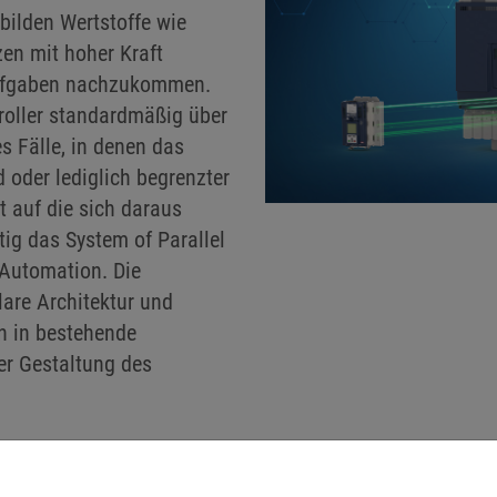
ilden Wertstoffe wie
en mit hoher Kraft
Aufgaben nachzukommen.
oller standardmäßig über
s Fälle, in denen das
d oder lediglich begrenzter
 auf die sich daraus
tig das System of Parallel
 Automation. Die
lare Architektur und
on in bestehende
er Gestaltung des
ARALLELSCHALTUNG