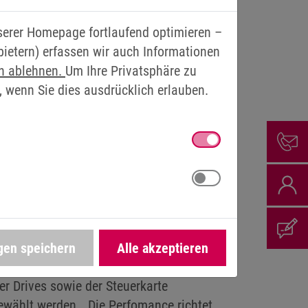
einsam ein elektrisches Antriebssystem
nserer Homepage fortlaufend optimieren –
usgangsleistungen von über einem
bietern) erfassen wir auch Informationen
ehrere Drive Units synchron und werden
en ablehnen.
Um Ihre Privatsphäre zu
ne besteht. Die Control Unit übernimmt
, wenn Sie dies ausdrücklich erlauben.
nd die Verteilung der Lastströme.
neffizienz sorgt die Tatsache, dass für die
eigens dafür vorgesehenen Komponenten
ondern die Standard-Drives und Zubehöre
ert die Kosten und spart Zeit, da keine
lungen in neue Produkte erfolgen müssen.
lexibel bei der Auswahl der passenden
- als auch Flüssigkeitskühlung sind bei
gen speichern
Alle akzeptieren
lich. Ebenso kann zwischen einer Einbau-
er Drives sowie der Steuerkarte
gewählt werden. „Die Perfomance richtet