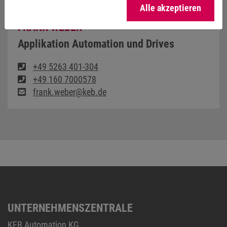
Alle akzeptieren
FRANK WEBER
Applikation Automation und Drives
+49 5263 401-304
+49 160 7000578
frank.weber@keb.de
UNTERNEHMENSZENTRALE
KEB Automation KG