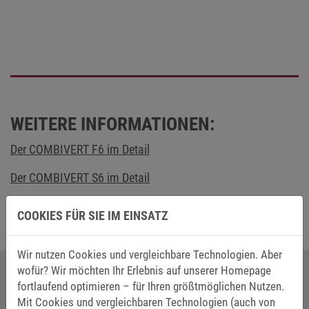
WEITERE INFORMATIONEN:
Der COMBIVERT F6 im Detail
Der COMBIVERT S6 im Detail
COOKIES FÜR SIE IM EINSATZ
Wir nutzen Cookies und vergleichbare Technologien. Aber
wofür? Wir möchten Ihr Erlebnis auf unserer Homepage
fortlaufend optimieren – für Ihren größtmöglichen Nutzen.
IHR ANSPRECHPARTNER BEI KEB
Mit Cookies und vergleichbaren Technologien (auch von