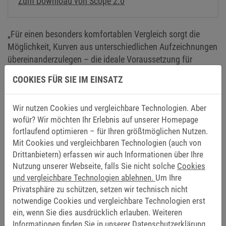
Zum Download von Scope 2.0
„Für einen besonders komfortablen Vergleich sorgt die
Möglichkeit, Kurven aus unterschiedlichen Aufzeichnungen
übereinanderzulegen – die ideale Voraussetzung für
Analysen und Optimierungen“, sagt Wenneker. Ein
COOKIES FÜR SIE IM EINSATZ
schneller Gerätewechsel
sowie exklusive
Kommunikation
und
Schreibzugriff
für effizientes Arbeiten schaffen den
Wir nutzen Cookies und vergleichbare Technologien. Aber
Rahmen für eine
nahtlose Geräteintegration
. Die
Offline-
wofür? Wir möchten Ihr Erlebnis auf unserer Homepage
Scope Funktionalität
mit hoher zeitlicher Auflösung bietet
fortlaufend optimieren – für Ihren größtmöglichen Nutzen.
optimale Unterstützung für detaillierte Analysen
Mit Cookies und vergleichbaren Technologien (auch von
anspruchsvoller Antriebsaufgaben.
Drittanbietern) erfassen wir auch Informationen über Ihre
Nutzung unserer Webseite, falls Sie nicht solche
Cookies
Weitere Packages in COMBIVIS
und vergleichbare Technologien ablehnen.
Um Ihre
Das Erweiterungspaket Scope 2.0 fügt sich in einer Reihe
Privatsphäre zu schützen, setzen wir technisch nicht
notwendige Cookies und vergleichbare Technologien erst
von ausgewählten Ergänzungen für COMBIVIS 6 ein. Je
ein, wenn Sie dies ausdrücklich erlauben. Weiteren
nach individuellem Bedarf können Packages ausgewählt
Informationen finden Sie in unserer
Datenschutzerklärung.