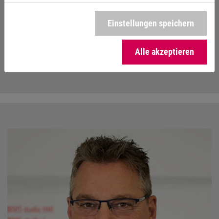
Produktmanager Windenergie
+49 5263 401-703
Einstellungen speichern
+49 160 7000576
ludger.brohl@keb.de
Alle akzeptieren