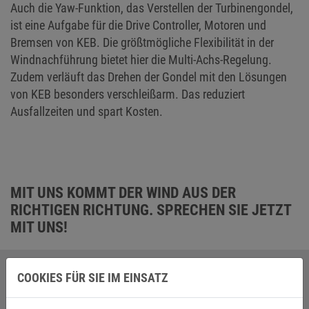
Auch die Yaw-Funktion, das Verstellen der Turbinengondel,
ist eine Aufgabe für die Drive Controller, Motoren und
Bremsen von KEB. Die größtmögliche Flexibilität in der
Windnachführung bietet hier die Multi-Achs-Regelung.
Zudem verläuft das Drehen der Gondel mit den Lösungen
von KEB besonders verschleißarm. Das reduziert
Ausfallzeiten und spart Kosten.
MIT UNS KOMMT DER WIND AUS DER
RICHTIGEN RICHTUNG. SPRECHEN SIE JETZT
MIT UNS!
COOKIES FÜR SIE IM EINSATZ