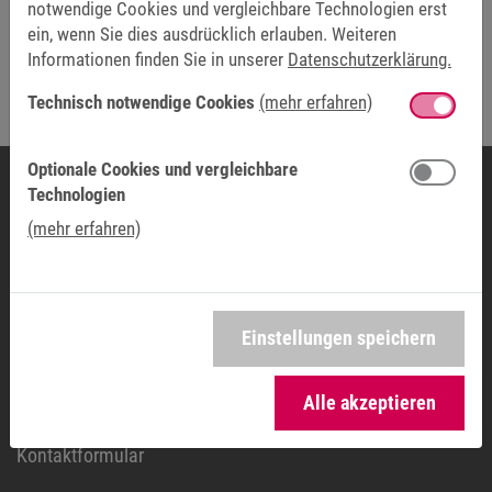
notwendige Cookies und vergleichbare Technologien erst
ein, wenn Sie dies ausdrücklich erlauben. Weiteren
Friendly Captcha
Informationen finden Sie in unserer
Datenschutzerklärung.
Technisch notwendige Cookies
(mehr erfahren)
Die mit * markierten Felder sind Pflichtfelder.
Optionale Cookies und vergleichbare
Technologien
(mehr erfahren)
UNTERNEHMENSZENTRALE
KEB Automation KG
Südstraße 38
32683 Barntrup
Einstellungen speichern
DEUTSCHLAND
Alle akzeptieren
Telefon:
+49 5263 401-0
Kontaktformular