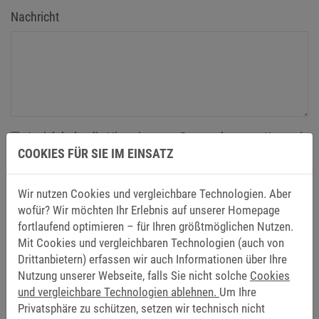
Nachricht
Ja, ich habe die Hinweise zum
Datenschutz
zur Kenntnis
COOKIES FÜR SIE IM EINSATZ
genommen und bin mit der Verarbeitung meiner Daten
zum Zwecke der Kontaktaufnahme per E-Mail
einverstanden. Die Erteilung der Einwilligung i.S.v. Art. 6
Wir nutzen Cookies und vergleichbare Technologien. Aber
Abs. 1 S. 1 lit. a) DSGVO ist freiwillig und meine einmal
wofür? Wir möchten Ihr Erlebnis auf unserer Homepage
erteilte Einwilligung kann jederzeit mit Wirkung für die
fortlaufend optimieren – für Ihren größtmöglichen Nutzen.
Mit Cookies und vergleichbaren Technologien (auch von
Zukunft widerrufen werden.
*
Drittanbietern) erfassen wir auch Informationen über Ihre
Nutzung unserer Webseite, falls Sie nicht solche
Cookies
Abschicken
und vergleichbare Technologien ablehnen.
Um Ihre
Privatsphäre zu schützen, setzen wir technisch nicht