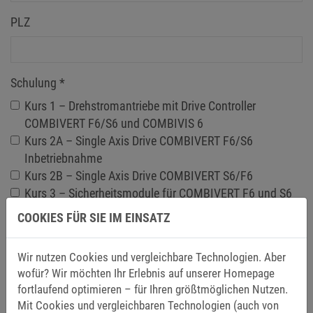
PLZ
Schulung
*
Kurs 1 – Drehstromantriebe mit Drive Controller
COMBIVERT F6/S6 und COMBIVIS 6
Kurs 2A – Single Axis Drive COMBIVERT F6/S6
Inbetriebnahme
Kurs 2B – Single Axis Drive COMBIVERT S6/F6
Kurs 3 – Sicherheitsmodule für COMBIVERT F6 und S6
Kurs 4 – COMBIVERT G6 und COMBIVIS 6
COOKIES FÜR SIE IM EINSATZ
Kurs 5 – COMBICONTROL C6 BASIC „COMBIVIS studio
6 / COMBICONTROL C6“
Wir nutzen Cookies und vergleichbare Technologien. Aber
Kurs 6 – COMBICONTROL C6 PRO „COMBIVIS studio 6
wofür? Wir möchten Ihr Erlebnis auf unserer Homepage
SOFTMOTION“
fortlaufend optimieren – für Ihren größtmöglichen Nutzen.
Kurs 7 – COMBICONTROL C6 ADVANCED „COMBIVIS
Mit Cookies und vergleichbaren Technologien (auch von