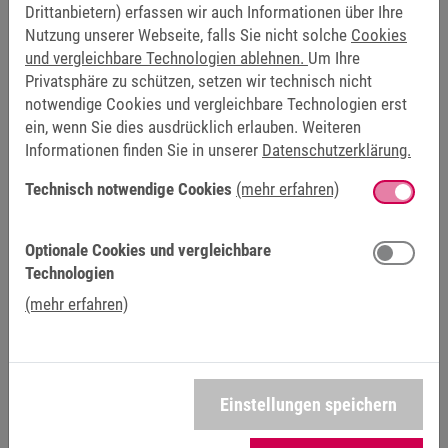
studio 6 CNC“
Drittanbietern) erfassen wir auch Informationen über Ihre
Kurs 8 – COMBICONTROL „SAFE PLC, SAFE I/O“
Nutzung unserer Webseite, falls Sie nicht solche
Cookies
und vergleichbare Technologien ablehnen.
Um Ihre
Promotion-Code
*
Privatsphäre zu schützen, setzen wir technisch nicht
notwendige Cookies und vergleichbare Technologien erst
ein, wenn Sie dies ausdrücklich erlauben. Weiteren
Informationen finden Sie in unserer
Datenschutzerklärung.
Nachricht
Technisch notwendige Cookies
(mehr erfahren)
Optionale Cookies und vergleichbare
Technologien
(mehr erfahren)
Ja, ich habe die Hinweise zum
Datenschutz
zur Kenntnis
genommen und bin mit der Verarbeitung meiner Daten
zum Zwecke der Kontaktaufnahme per E-Mail
einverstanden. Die Erteilung der Einwilligung i.S.v. Art. 6
Einstellungen speichern
Abs. 1 S. 1 lit. a) DSGVO ist freiwillig und meine einmal