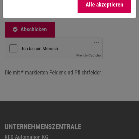
erteilte Einwilligung kann jederzeit mit Wirkung für die
Alle akzeptieren
Zukunft widerrufen werden.
*
Abschicken
Friendly Captcha
Die mit * markierten Felder sind Pflichtfelder.
UNTERNEHMENSZENTRALE
KEB Automation KG