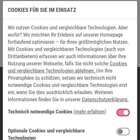
COOKIES FÜR SIE IM EINSATZ
Abschicken
Wir nutzen Cookies und vergleichbare Technologien. Aber
wofür? Wir möchten Ihr Erlebnis auf unserer Homepage
Friendly Captcha
fortlaufend optimieren – für Ihren größtmöglichen Nutzen.
Mit Cookies und vergleichbaren Technologien (auch von
Drittanbietern) erfassen wir auch Informationen über Ihre
Die mit * markierten Felder sind Pflichtfelder.
Nutzung unserer Webseite, falls Sie nicht solche
Cookies
und vergleichbare Technologien ablehnen.
Um Ihre
Privatsphäre zu schützen, setzen wir technisch nicht
notwendige Cookies und vergleichbare Technologien erst
UNTERNEHMENSZENTRALE
ein, wenn Sie dies ausdrücklich erlauben. Weiteren
Informationen finden Sie in unserer
Datenschutzerklärung.
KEB Automation KG
Südstraße 38
Technisch notwendige Cookies
(mehr erfahren)
32683 Barntrup
DEUTSCHLAND
Optionale Cookies und vergleichbare
Technologien