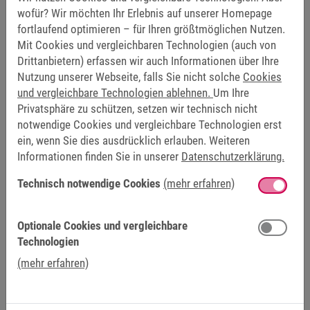
Angenehmes und kollegiales Arbeitsklima
wofür? Wir möchten Ihr Erlebnis auf unserer Homepage
Fachspezifische Ausbildung im Unternehmen unter
fortlaufend optimieren – für Ihren größtmöglichen Nutzen.
der Anleitung qualifizierter Ausbilder
Mit Cookies und vergleichbaren Technologien (auch von
Ein Ausbildungszentrum mit moderner Ausstattung
Drittanbietern) erfassen wir auch Informationen über Ihre
Nutzung unserer Webseite, falls Sie nicht solche
Cookies
Eine attraktive Ausbildungsvergütung
und vergleichbare Technologien ablehnen.
Um Ihre
Privatsphäre zu schützen, setzen wir technisch nicht
notwendige Cookies und vergleichbare Technologien erst
DEIN PROFIL
ein, wenn Sie dies ausdrücklich erlauben. Weiteren
Mindestens Hauptschulabschluss
Informationen finden Sie in unserer
Datenschutzerklärung.
Handwerkliches Geschick und technisches
Technisch notwendige Cookies
(mehr erfahren)
Verständnis
Teamfähigkeit, Zuverlässigkeit, Eigenverantwortung
Ausgeprägtes logisches Denkvermögen
Optionale Cookies und vergleichbare
Gute Leistungen in Mathematik, Physik, Chemie und
Technologien
Deutsch
(mehr erfahren)
Erfahre mehr über KEB