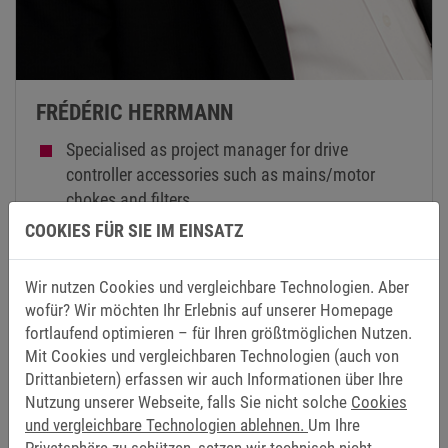
FRÉDÉRIC HERRMANN
Specialised as project manager for drive
controller accessories such as mains/motor
chokes and filters
Sales, new customer acquisition, system design
COOKIES FÜR SIE IM EINSATZ
for customer projects
Since 2013 in the field of renewable energy sales
Wir nutzen Cookies und vergleichbare Technologien. Aber
wofür? Wir möchten Ihr Erlebnis auf unserer Homepage
with a focus on Asia
fortlaufend optimieren – für Ihren größtmöglichen Nutzen.
With the company since 1988: customer
Mit Cookies und vergleichbaren Technologien (auch von
acquisition in the export sector
Drittanbietern) erfassen wir auch Informationen über Ihre
Worldwide development of agencies and
Nutzung unserer Webseite, falls Sie nicht solche
Cookies
representatives
und vergleichbare Technologien ablehnen.
Um Ihre