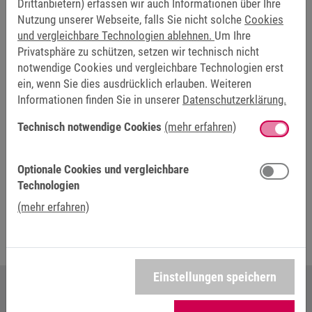
Drittanbietern) erfassen wir auch Informationen über Ihre
physikalisch bedingtem neuen sicheren Resolver SAFETY
Nutzung unserer Webseite, falls Sie nicht solche
Cookies
bereitgestellt werden.
und vergleichbare Technologien ablehnen.
Um Ihre
Privatsphäre zu schützen, setzen wir technisch nicht
Die Einführung dieser Ausführung innerhalb der etablierten
notwendige Cookies und vergleichbare Technologien erst
Produktreihe ermöglicht es der KEB-Gruppe, die
ein, wenn Sie dies ausdrücklich erlauben. Weiteren
Produktpalette mit Antrieben und Bremsen zu erweitern und
Informationen finden Sie in unserer
Datenschutzerklärung.
sie zusammen mit einer SPS zu einer gesamten
Technisch notwendige Cookies
(mehr erfahren)
Sicherheitskette zu integrieren. Die Einführung der
funktionalen Sicherheit für die DL4-Motoren bedeutet auch
einige Änderungen für die Produktion bei Brusatori. Künftig
Optionale Cookies und vergleichbare
müssen bei der Montage zusätzliche Verfahren
Technologien
berücksichtigt und bei der Prüfung eine doppelte Kontrolle
(mehr erfahren)
durchgeführt werden.
Einstellungen speichern