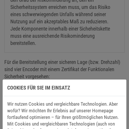
Sicherheitssystem erreichen muss, um das Risiko
eines schwerwiegenden Unfalls während seiner
Nutzung auf ein akzeptables Maß zu reduzieren.
Jede Komponente innerhalb einer Sicheheitskette
muss eine ausreichende Risikominderung
bereitstellen.
Für die Bereitstellung einer sicheren Lage (bzw. Drehzahl)
sind vier Encoder mit einem Zertifikat der Funktionalen
Sicherheit vorgesehen:
COOKIES FÜR SIE IM EINSATZ
Encoder Hiperface SRS50S SAFETY
Encoder Hiperface SRM50S SAFETY
Wir nutzen Cookies und vergleichbare Technologien. Aber
Encoder EnDat22 ECN1325 SAFETY
wofür? Wir möchten Ihr Erlebnis auf unserer Homepage
Encoder EnDat22 EQN1337 SAFETY
fortlaufend optimieren – für Ihren größtmöglichen Nutzen.
Mit Cookies und vergleichbaren Technologien (auch von
Des Weiteren kann die sichere Lage auch von einem