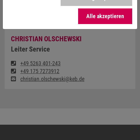
Alle akzeptieren
CHRISTIAN OLSCHEWSKI
Leiter Service
+49 5263 401-243
+49 175 7273912
christian.olschewski@keb.de