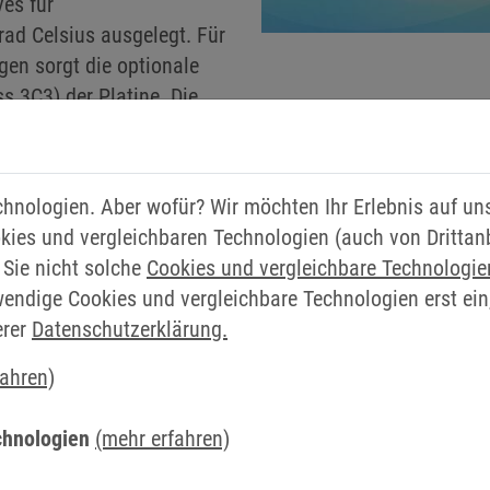
ves für
ad Celsius ausgelegt. Für
en sorgt die optionale
 3C3) der Platine. Die
n und ungewollten
sdauer des Drive
teil der luftgekühlten
chnologien. Aber wofür? Wir möchten Ihr Erlebnis auf u
durch den Schaltschrank
kies und vergleichbaren Technologien (auch von Drittan
damit die Abwärme
 Sie nicht solche
Cookies und vergleichbare Technologi
n kann. Eine aufwändige
wendige Cookies und vergleichbare Technologien erst ein
fallen.
erer
Datenschutzerklärung.
tern
fahren)
h-Speed Drives sind gleichermaßen für den Betrieb im Z
angsfilter bestehen aus einer Motordrossel und einem K
chnologien
(mehr erfahren)
dene Anwendungen anpassbar.