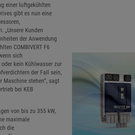
g einer luftgekühlten
ives gibt es nun eine
ressoren,
n. „Unsere Kunden
benheiten der Anwendung
kühlten COMBIVERT F6
 wenn sich
 oder kein Kühlwasser zur
verdichtern der Fall sein,
r Maschine stehen“, sagt
rtrieb bei KEB
ngen von bis zu 355 kW,
ine maximale
ch die