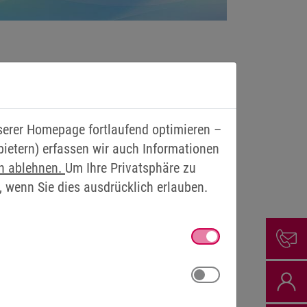
nserer Homepage fortlaufend optimieren –
bietern) erfassen wir auch Informationen
en ablehnen.
Um Ihre Privatsphäre zu
, wenn Sie dies ausdrücklich erlauben.
usammenspiel mit den COMBILINE Z2
ondensatorpaket und sind durch das