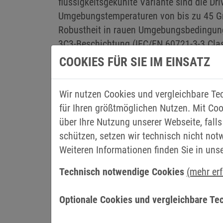
flüssigkeitsgekühlte Variante sind die Dri
Umgebungstemperaturen von bis zu 45 Gr
Robustheit in rauen Umgebungsbedingung
3C3-Beschichtung (IEC/EN 60721-3-3 Class
Schutzlackierung trägt dazu bei, Defekte
COOKIES FÜR SIE IM EINSATZ
Ausfallzeiten vorzubeugen und die Leben
Controllers zu verlängern. Ein weiterer Vor
Wir nutzen Cookies und vergleichbare Te
Drives ist, dass die Kühlkörper optional 
für Ihren größtmöglichen Nutzen. Mit Coo
nach Außen geführt werden können und 
über Ihre Nutzung unserer Webseite, falls
außerhalb des Schranks abgeführt werde
schützen, setzen wir technisch nicht not
Entwärmung des Schranks kann damit ent
Weiteren Informationen finden Sie in uns
Bewährte Kombination mit Sinusfil
Technisch notwendige Cookies
(mehr er
Die flüssigkeits- und luftgekühlten Hig
Sinusfiltern von KEB optimiert. Die Ausg
Optionale Cookies und vergleichbare Te
Baukasten-Prinzip flexibel an verschie